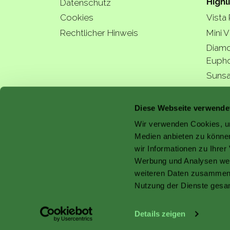
Highl
Datenschutz
Cookies
Vista
Rechtlicher Hinweis
Mini V
Diamo
Eupho
Sunsa
Hydra
a bette
Diese Webseite verwende
Wir verwenden Cookies, um
Medien anbieten zu können
wir Informationen zu Ihre
Werbung und Analysen weit
with 
weiteren Daten zusammen, 
Nutzung der Dienste gesa
Details zeigen