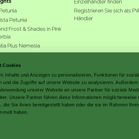
ights
Einzelhändler finden
 Petunia
Registrieren Sie sich als P
Händler
ista Petunia
nd Frost & Shades in Pink
rbia
tia Plus Nemesia
ngea Arborescens
r garde
t Cookies
 Inhalte und Anzeigen zu personalisieren, Funktionen für sozia
 und die Zugriffe auf unsere Website zu analysieren. Außerdem
r Verwendung unserer Website an unsere Partner für soziale Med
er. Unsere Partner führen diese Informationen möglicherweise 
a better
die Sie ihnen bereitgestellt haben oder die sie im Rahmen Ihre
mmelt haben.