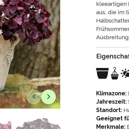
kleeartigen 
aus, die im
Halbschatten
Frühsommer 
Ausbreitung/
Eigenscha
Klimazone:
Jahreszeit:
Standort:
Ha
Geeignet fü
Merkmale:
B