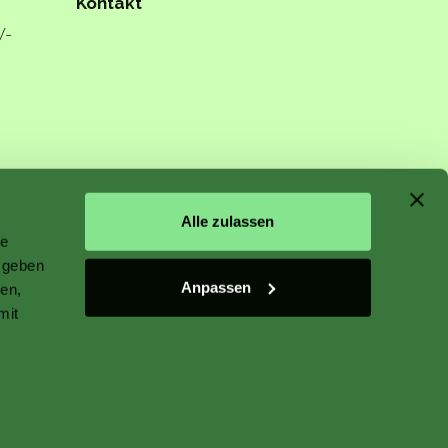
Kontakt
W-
n starts
Alle zulassen
le
 geben
Anpassen
ien,
mit
 plant
r