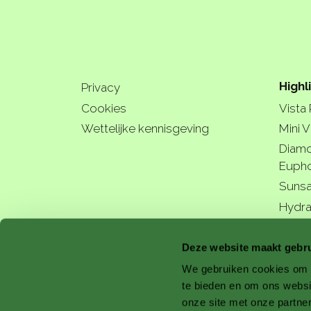
Highl
Privacy
Cookies
Vista
Wettelijke kennisgeving
Mini V
Diamo
Eupho
Sunsa
Hydra
a bette
Deze website maakt gebru
We gebruiken cookies om c
te bieden en om ons websi
onze site met onze partne