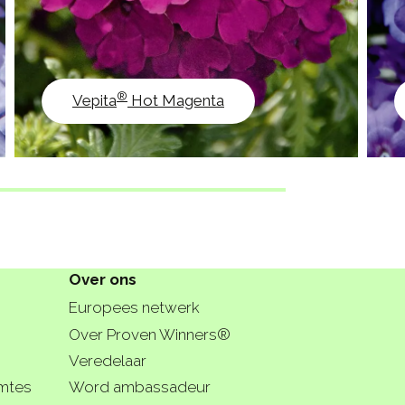
®
Vepita
Hot Magenta
Over ons
Europees netwerk
Over Proven Winners®
Veredelaar
imtes
Word ambassadeur