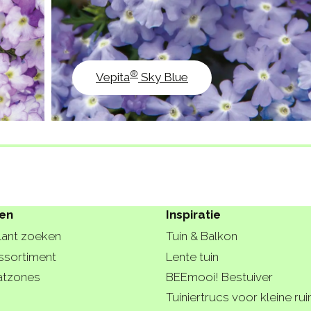
®
Vepita
Sky Blue
ten
Inspiratie
lant zoeken
Tuin & Balkon
ssortiment
Lente tuin
atzones
BEEmooi! Bestuiver
Tuiniertrucs voor kleine ru