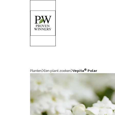
®
Planten
Een plant zoeken
Vepita
Polar