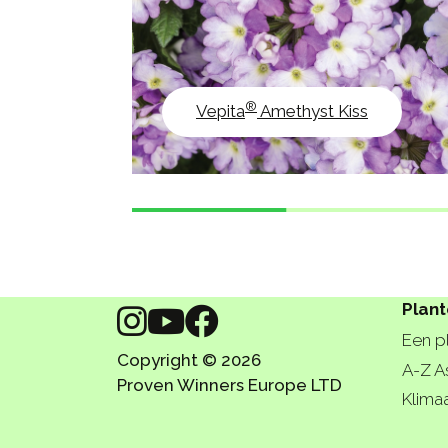
®
Vepita
Amethyst Kiss
Plan
Een p
Copyright © 2026
A-Z A
Proven Winners Europe LTD
Klima