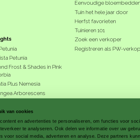
Eenvoudige bloembedde
Tuin het hele jaar door
Herfst favorieten
Tuinieren 101
ights
Zoek een verkoper
 Petunia
Registreren als PW-verko
ista Petunia
nd Frost & Shades in Pink
rbia
tia Plus Nemesia
ngea Arborescens
r garde
ik van cookies
ontent en advertenties te personaliseren, om functies voor soc
teverkeer te analyseren. Ook delen we informatie over uw gebru
rs voor social media, adverteren en analyse. Deze partners kun