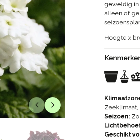
geweldig in 
alleen of g
seizoenspla
Hoogte x br
Kenmerke
Klimaatzon
Zeeklimaat,
Seizoen:
Zo
Lichtbehoef
Geschikt vo