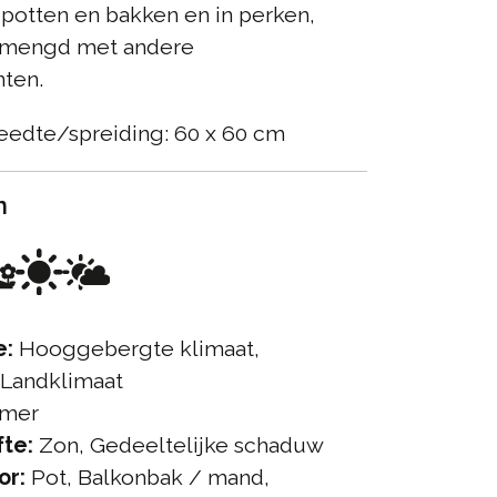
potten en bakken en in perken,
emengd met andere
nten.
eedte/spreiding: 60 x 60 cm
n
e:
Hooggebergte klimaat,
 Landklimaat
mer
te:
Zon, Gedeeltelijke schaduw
or:
Pot, Balkonbak / mand,