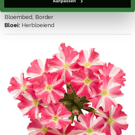
Lichtbehoefte:
Zon, Gedeeltelijke schaduw
Aanpassen
Geschikt voor:
Pot, Balkonbak / mand,
Bloembed, Border
Bloei:
Herbloeiend