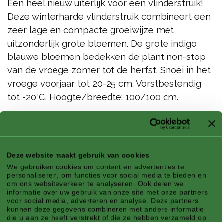
Een heel nieuw uiterlijk voor een vlinderstruik!
Deze winterharde vlinderstruik combineert een
zeer lage en compacte groeiwijze met
uitzonderlijk grote bloemen. De grote indigo
blauwe bloemen bedekken de plant non-stop
van de vroege zomer tot de herfst. Snoei in het
vroege voorjaar tot 20-25 cm. Vorstbestendig
tot -20°C. Hoogte/breedte: 100/100 cm.
®
Buddleja x 'SMNBDBT' Pugster
Indigo - Teelt
verboden! EU PBR 55851
Deze website maakt gebruik van cookies
Kenmerken
We gebruiken cookies om content en advertenties te
personaliseren, om functies voor social media te bieden en
om ons websiteverkeer te analyseren. Ook delen we
informatie over uw gebruik van onze site met onze partners
voor social media, adverteren en analyse. Deze partners
kunnen deze gegevens combineren met andere informatie
die u aan ze heeft verstrekt of die ze hebben verzameld op