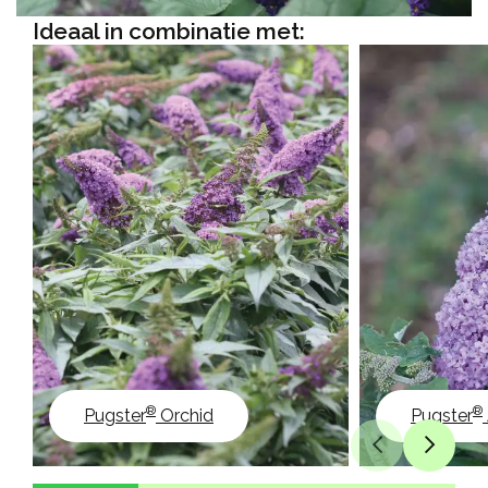
Ideaal in combinatie met:
®
®
Pugster
Orchid
Pugster