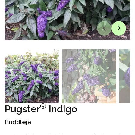
®
Pugster
Indigo
Buddleja