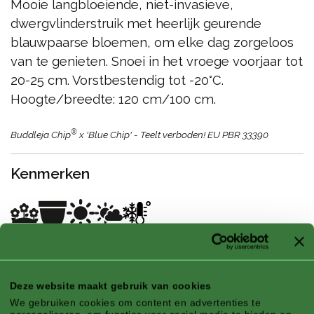
Mooie langbloeiende, niet-invasieve,
dwergvlinderstruik met heerlijk geurende
blauwpaarse bloemen, om elke dag zorgeloos
van te genieten. Snoei in het vroege voorjaar tot
20-25 cm. Vorstbestendig tot -20°C.
Hoogte/breedte: 120 cm/100 cm.
®
Buddleja Chip
x 'Blue Chip' - Teelt verboden! EU PBR 33390
Kenmerken
Klimaatzone:
Zeeklimaat, Landklimaat,
Mediterraan klimaat
Deze website maakt gebruik van cookies
Seizoen:
Zomer, Herfst
We gebruiken cookies om content en advertenties te