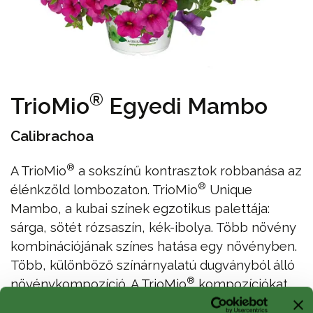
®
TrioMio
Egyedi Mambo
Calibrachoa
®
A TrioMio
a sokszínű kontrasztok robbanása az
®
élénkzöld lombozaton. TrioMio
Unique
Mambo, a kubai színek egzotikus palettája:
sárga, sötét rózsaszín, kék-ibolya. Több növény
kombinációjának színes hatása egy növényben.
Több, különböző színárnyalatú dugványból álló
®
növénykompozíció. A TrioMio
kompozíciókat
bőséges virágzás jellemzi, és jól illeszkednek