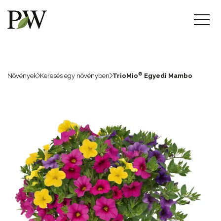
®
Növények
Keresés egy növényben
TrioMio
Egyedi Mambo