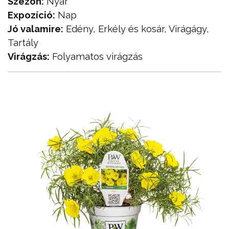
Szezon:
Nyár
Expozíció:
Nap
Jó valamire:
Edény, Erkély és kosár, Virágágy,
Tartály
Virágzás:
Folyamatos virágzás