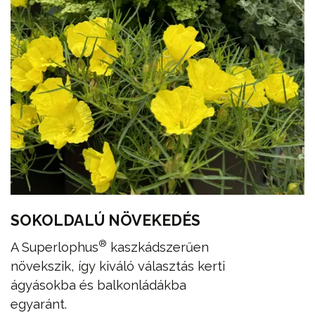
SOKOLDALÚ NÖVEKEDÉS
®
A Superlophus
kaszkádszerűen
növekszik, így kiváló választás kerti
ágyásokba és balkonládákba
egyaránt.