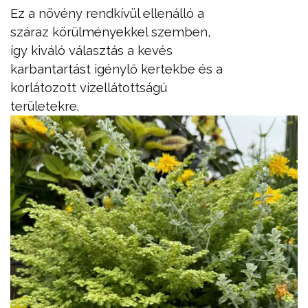
Ez a növény rendkívül ellenálló a
száraz körülményekkel szemben,
így kiváló választás a kevés
karbantartást igénylő kertekbe és a
korlátozott vízellátottságú
területekre.