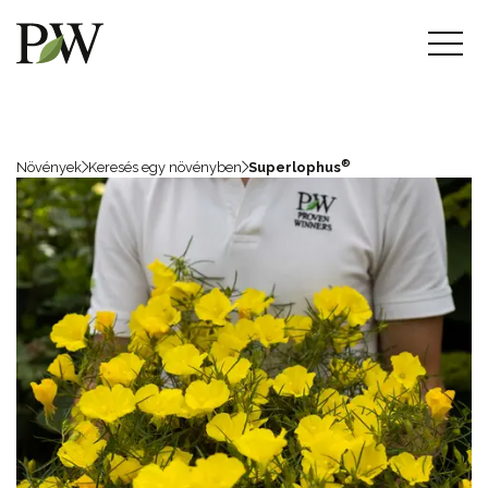
®
Növények
Keresés egy növényben
Superlophus