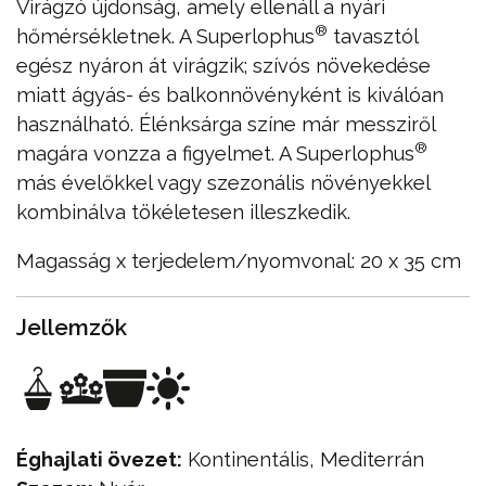
Virágzó újdonság, amely ellenáll a nyári
®
hőmérsékletnek. A Superlophus
tavasztól
egész nyáron át virágzik; szívós növekedése
miatt ágyás- és balkonnövényként is kiválóan
használható. Élénksárga színe már messziről
®
magára vonzza a figyelmet. A Superlophus
más évelőkkel vagy szezonális növényekkel
kombinálva tökéletesen illeszkedik.
Magasság x terjedelem/nyomvonal: 20 x 35 cm
Jellemzők
Éghajlati övezet:
Kontinentális, Mediterrán