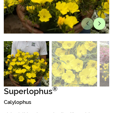
®
Superlophus
Calylophus