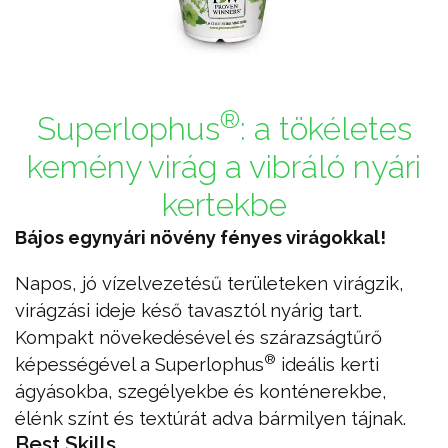
®
Superlophus
: a tökéletes
kemény virág a vibráló nyári
kertekbe
Bájos egynyári növény fényes virágokkal!
Napos, jó vízelvezetésű területeken virágzik,
virágzási ideje késő tavasztól nyárig tart.
Kompakt növekedésével és szárazságtűrő
®
képességével a Superlophus
ideális kerti
ágyásokba, szegélyekbe és konténerekbe,
élénk színt és textúrát adva bármilyen tájnak.
Best Skills