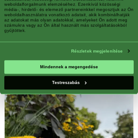
weboldalforgalmunk elemzéséhez. Ezenkívül közösségi
média-, hirdető- és elemező partnereinkkel megosztjuk az Ön
weboldalhasználatra vonatkozó adatait, akik kombinálhatják
az adatokat más olyan adatokkal, amelyeket Ön adott meg
számukra vagy az Ön által használt más szolgáltatásokból
gyűjtöttek.
Részletek megjelenítése
FELTŰNŐ SÁRGA VIRÁGZÁS
®
A Superlophus
élénksárga virágai
Mindennek a megengedése
kiemelkednek, és gyönyörűen
párosíthatóak más növényekkel.
Testreszabás