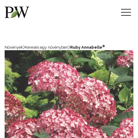
®
Növények
Keresés egy növényben
Ruby Annabelle