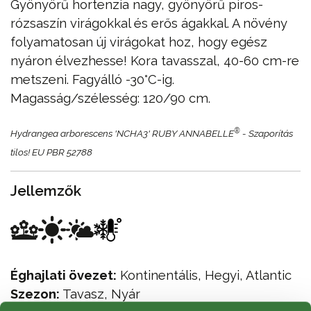
Gyönyörű hortenzia nagy, gyönyörű piros-
rózsaszín virágokkal és erős ágakkal. A növény
folyamatosan új virágokat hoz, hogy egész
nyáron élvezhesse! Kora tavasszal, 40-60 cm-re
metszeni. Fagyálló -30°C-ig.
Magasság/szélesség: 120/90 cm.
®
Hydrangea arborescens 'NCHA3' RUBY ANNABELLE
- Szaporítás
tilos! EU PBR 52788
Jellemzők
Éghajlati övezet:
Kontinentális, Hegyi, Atlantic
Szezon:
Tavasz, Nyár