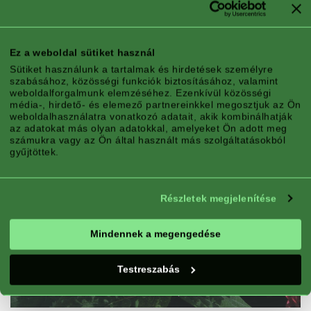
Expozíció:
Nap, Részleges árnyék
Jó valamire:
Virágágy, Tartály
Virágzás:
Folyamatos virágzás, Virágzó,
Ez a weboldal sütiket használ
Mozgatóképes a hidegéreten
Sütiket használunk a tartalmak és hirdetések személyre
szabásához, közösségi funkciók biztosításához, valamint
weboldalforgalmunk elemzéséhez. Ezenkívül közösségi
média-, hirdető- és elemező partnereinkkel megosztjuk az Ön
weboldalhasználatra vonatkozó adatait, akik kombinálhatják
az adatokat más olyan adatokkal, amelyeket Ön adott meg
számukra vagy az Ön által használt más szolgáltatásokból
gyűjtöttek.
Részletek megjelenítése
Mindennek a megengedése
Testreszabás