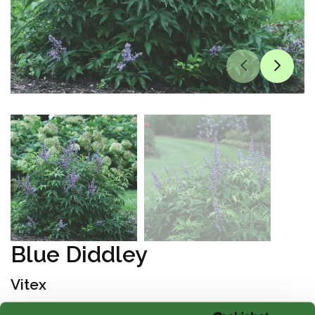
Blue Diddley
Vitex