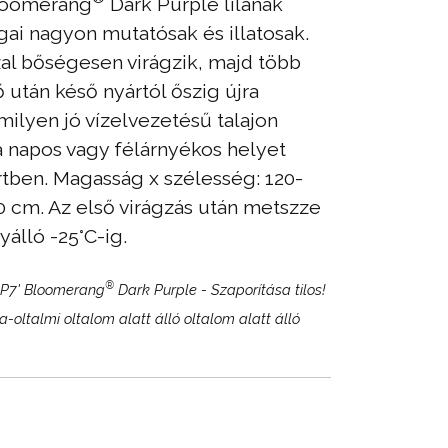
Bloomerang
Dark Purple lilának
ágai nagyon mutatósak és illatosak.
al bőségesen virágzik, majd több
 után késő nyártól őszig újra
rmilyen jó vízelvezetésű talajon
 a napos vagy félárnyékos helyet
rtben. Magasság x szélesség: 120-
0 cm. Az első virágzás után metszze
yálló -25°C-ig.
®
BP7' Bloomerang
Dark Purple - Szaporítása tilos!
-oltalmi oltalom alatt álló oltalom alatt álló