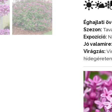
Éghajlati öv
Szezon:
Tava
Expozíció:
Na
Jó valamire
Virágzás:
Vi
hidegéreten