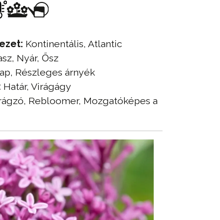
ezet:
Kontinentális, Atlantic
sz, Nyár, Ősz
p, Részleges árnyék
:
Határ, Virágágy
rágzó, Rebloomer, Mozgatóképes a