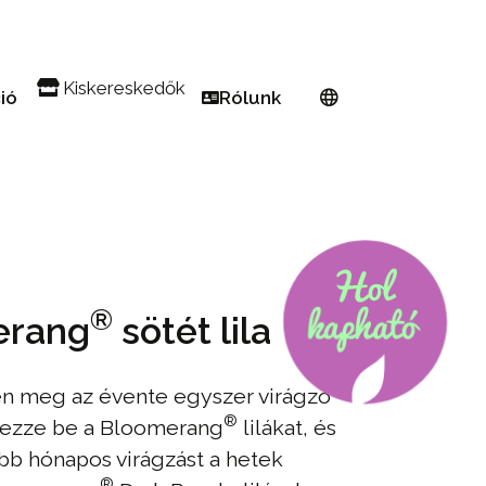
Kiskereskedők
ció
Rólunk
 Erkély
Keressen kiskereskedőt
Európai hálózat
 kert
Regisztráljon PW kiskereskedőként
A Proven Winners®-ről
in Pink Euphorbia
ful! Beporzó
Tenyésztők
eti trükkök kis helyekre
Legyen nagykövet
®
erang
sötét lila
yások könnyen elkészítve
gész évben
n meg az évente egyszer virágzó
edvencek
®
erezze be a Bloomerang
lilákat, és
zkedés 101
bb hónapos virágzást a hetek
®