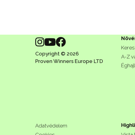
Növé
Keres
Copyright © 2026
A-Z v
Proven Winners Europe LTD
Éghajl
Highl
Adatvédelem
Cookies
Vista