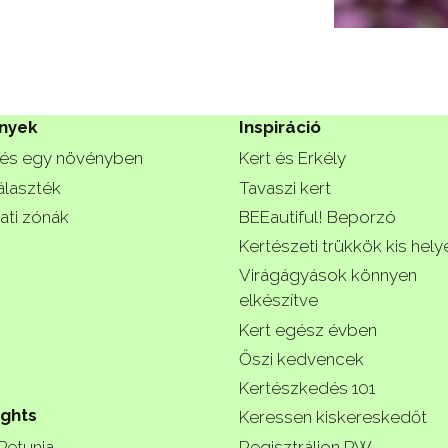
nyek
Inspiráció
és egy növényben
Kert és Erkély
álaszték
Tavaszi kert
ati zónák
BEEautiful! Beporzó
Kertészeti trükkök kis hely
Virágágyások könnyen
elkészítve
Kert egész évben
Őszi kedvencek
Kertészkedés 101
ights
Keressen kiskereskedőt
 Petunia
Regisztráljon PW