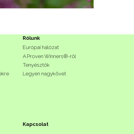
Rólunk
Európai hálózat
A Proven Winners®-ről
Tenyésztők
ekre
Legyen nagykövet
Kapcsolat