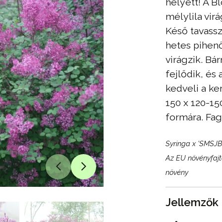
helyett! A 
mélylila vir
Késő tavassz
hetes pihenő
virágzik. Bá
fejlődik, és
kedveli a ke
150 x 120-15
formára. Fag
Syringa x 'SMSJ
Az EU növényfajta
növény
Jellemzők