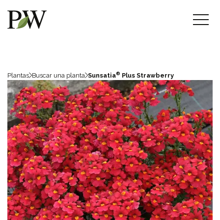
®
Plantas
Buscar una planta
Sunsatia
Plus Strawberry