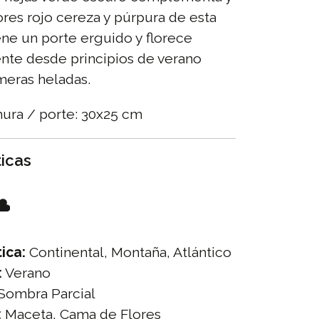
lores rojo cereza y púrpura de esta
ene un porte erguido y florece
te desde principios de verano
imeras heladas.
hura / porte: 30x25 cm
ticas
ica:
Continental, Montaña, Atlántico
:
Verano
Sombra Parcial
:
Maceta, Cama de Flores