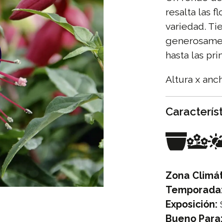
resalta las f
variedad. Ti
generosamen
hasta las pr
Altura x anc
Caracterís
Zona Climát
Temporada
Exposición:
Bueno Para