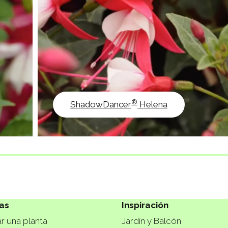
®
ShadowDancer
Helena
as
Inspiración
r una planta
Jardín y Balcón