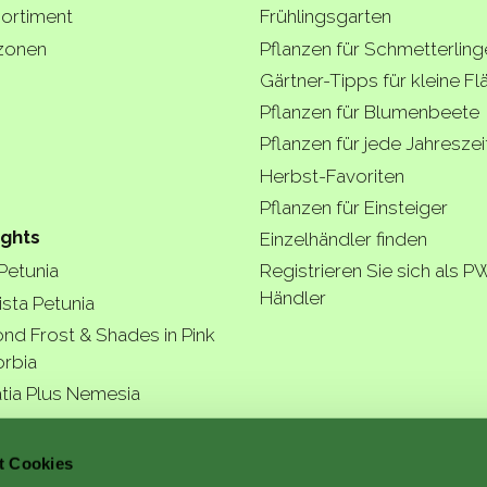
ortiment
Frühlingsgarten
zonen
Pflanzen für Schmetterling
Gärtner-Tipps für kleine F
Pflanzen für Blumenbeete
Pflanzen für jede Jahreszei
Herbst-Favoriten
Pflanzen für Einsteiger
ights
Einzelhändler finden
 Petunia
Registrieren Sie sich als P
Händler
ista Petunia
nd Frost & Shades in Pink
rbia
tia Plus Nemesia
ngea Arborescens
t Cookies