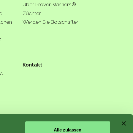
Über Proven Winners®
e
Züchter
lächen
Werden Sie Botschafter
t
Kontakt
W-
Alle zulassen