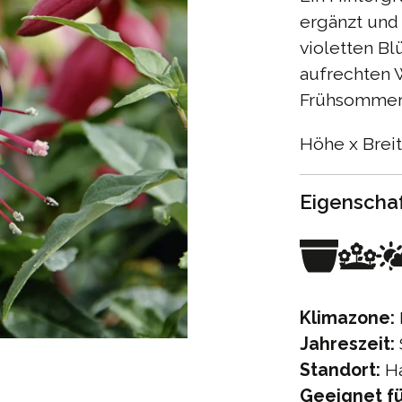
ergänzt und 
violetten Bl
aufrechten 
Frühsommer 
Höhe x Breit
Eigenscha
Klimazone:
Jahreszeit:
Standort:
Ha
Geeignet fü