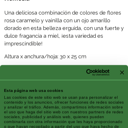
Una deliciosa combinación de colores de flores
rosa caramelo y vainilla con un ojo amarillo
dorado en esta belleza erguida, con una fuerte y
dulce fragancia a miel, ¡esta variedad es
imprescindible!
Altura x anchura/hoja: 30 x 25 cm
Características
Esta página web usa cookies
Las cookies de este sitio web se usan para personalizar el
contenido y los anuncios, ofrecer funciones de redes sociales
y analizar el tráfico. Además, compartimos información sobre
Zona Climática:
Continental, Montaña,
el uso que haga del sitio web con nuestros partners de redes
Atlántico
sociales, publicidad y análisis web, quienes pueden
combinarla con otra información que les haya proporcionado
Temporada:
Primavera, Verano
o que hayan recopilado a partir del uso que haya hecho de