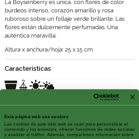
La Boysenberry es única, con flores de color
burdeos intenso, corazón amarillo y rosa
ruboroso sobre un follaje verde brillante. Las
flores están dulcemente perfumadas. Una
auténtica maravilla.
Altura x anchura/hoja: 25 x 15 cm
Características
Zona Climática:
Mediterráneo, Continental,
Montaña, Atlántico
Esta página web usa cookies
Temporada:
Primavera, Verano
Las cookies de este sitio web se usan para personalizar el
contenido y los anuncios, ofrecer funciones de redes sociales
Exposición:
Sol
y analizar el tráfico. Además, compartimos información sobre