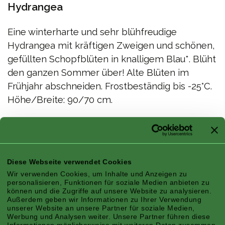
Hydrangea
Eine winterharte und sehr blühfreudige
Hydrangea mit kräftigen Zweigen und schönen,
gefüllten Schopfblüten in knalligem Blau*. Blüht
den ganzen Sommer über! Alte Blüten im
Frühjahr abschneiden. Frostbeständig bis -25°C.
Höhe/Breite: 90/70 cm.
®
Hydrangea macr. 'ES14' Flair&Flavours
Sweet Marshmallow -
Vermehrung verboten! EU PBR 49510
Diese Webseite verwendet Cookies
Eigenschaften
Wir verwenden Cookies, um Inhalte und Anzeigen zu
personalisieren, Funktionen für soziale Medien anbieten zu
können und die Zugriffe auf unsere Website zu analysieren.
Außerdem geben wir Informationen zu Ihrer Verwendung
unserer Website an unsere Partner für soziale Medien,
Werbung und Analysen weiter. Unsere Partner führen diese
Informationen möglicherweise mit weiteren Daten zusammen,