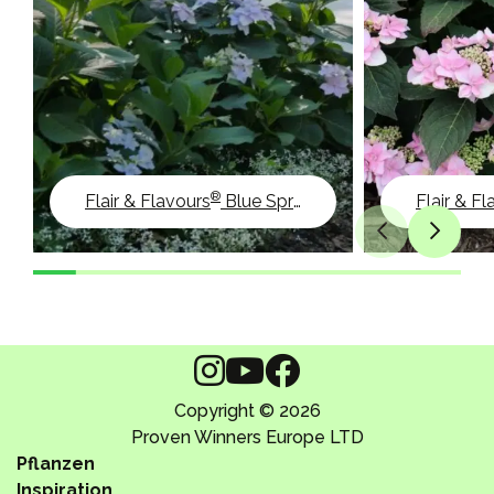
®
Flair & Flavours
Blue Sprinkles
Flair & F
Copyright © 2026
Proven Winners Europe LTD
Pflanzen
Inspiration