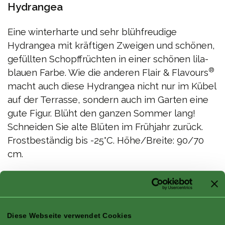
Hydrangea
Eine winterharte und sehr blühfreudige
Hydrangea mit kräftigen Zweigen und schönen,
gefüllten Schopffrüchten in einer schönen lila-
®
blauen Farbe. Wie die anderen Flair & Flavours
macht auch diese Hydrangea nicht nur im Kübel
auf der Terrasse, sondern auch im Garten eine
gute Figur. Blüht den ganzen Sommer lang!
Schneiden Sie alte Blüten im Frühjahr zurück.
Frostbeständig bis -25°C. Höhe/Breite: 90/70
cm.
®
Hydrangea macr. 'SMNHMSIGMA' Flair & Flavours
Blackcurrant
®
Muffin
- Vermehrung verboten! EU TM 011274776
Diese Webseite verwendet Cookies
Eigenschaften