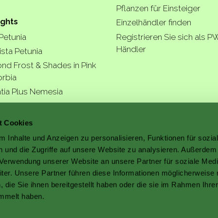
Pflanzen für Einsteiger
ights
Einzelhändler finden
 Petunia
Registrieren Sie sich als P
Händler
ista Petunia
nd Frost & Shades in Pink
rbia
tia Plus Nemesia
ngea Arborescens
r garde
t Cookies
 Inhalte und Anzeigen zu personalisieren, Funktionen für sozia
 und die Zugriffe auf unsere Website zu analysieren. Außerdem
r Verwendung unserer Website an unsere Partner für soziale Med
er. Unsere Partner führen diese Informationen möglicherweise 
a better
die Sie ihnen bereitgestellt haben oder die sie im Rahmen Ihre
mmelt haben.