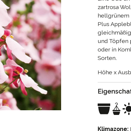
zartrosa Wo
hellgrünem 
Plus Applebl
gleichmäßig
und Töpfen p
oder in Kom
Sorten.
Höhe x Ausb
Eigenscha
Klimazone: