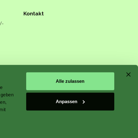
Kontakt
W-
n starts
Alle zulassen
le
 geben
Anpassen
ien,
mit
 plant
r