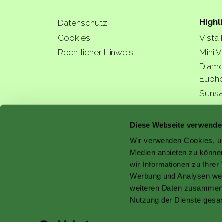
Highl
Datenschutz
Cookies
Vista
Rechtlicher Hinweis
Mini V
Diamo
Eupho
Sunsa
Hydra
a bette
Diese Webseite verwende
Wir verwenden Cookies, um
Medien anbieten zu können
wir Informationen zu Ihre
Werbung und Analysen weit
with 
weiteren Daten zusammen, 
Nutzung der Dienste gesa