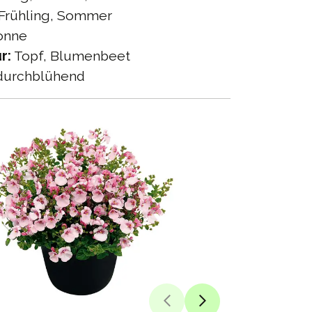
Frühling, Sommer
onne
r:
Topf, Blumenbeet
urchblühend