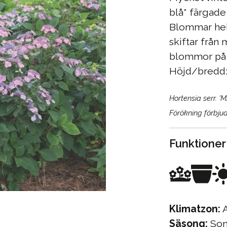
blå* färgad
Blommar hel
skiftar från 
blommor på v
Höjd/bredd:
Hortensia serr. '
Förökning förbj
Funktioner
Klimatzon:
A
Säsong:
Som