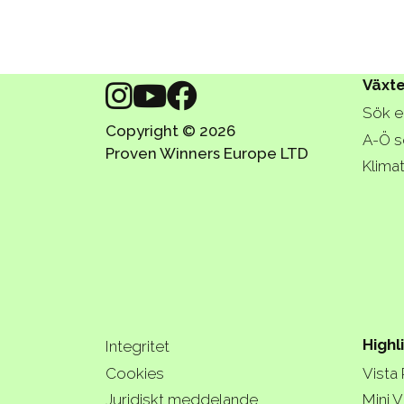
Växte
Sök e
Copyright © 2026
A-Ö s
Proven Winners Europe LTD
Klima
Highl
Integritet
Cookies
Vista
Juridiskt meddelande
Mini V