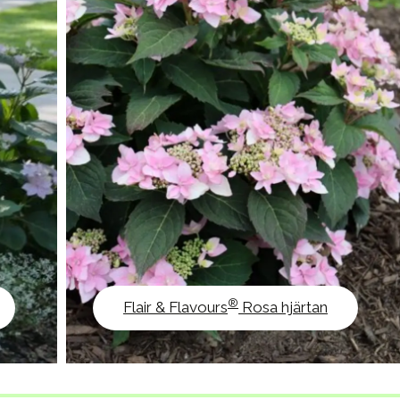
®
Flair & Flavours
Rosa hjärtan