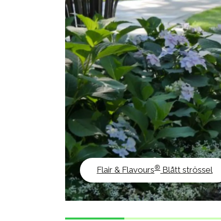
®
Flair & Flavours
Blått strössel