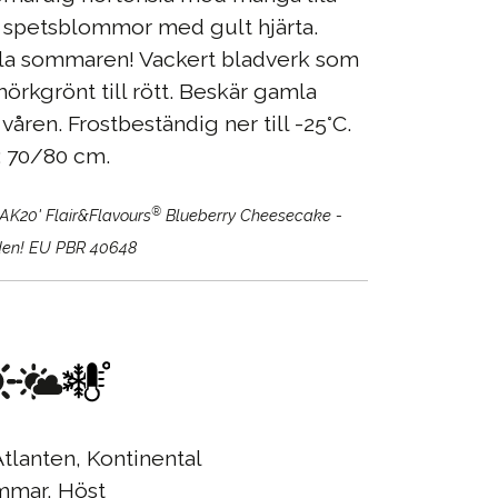
e spetsblommor med gult hjärta.
a sommaren! Vackert bladverk som
mörkgrönt till rött. Beskär gamla
åren. Frostbeständig ner till -25°C.
 70/80 cm.
®
MAK20' Flair&Flavours
Blueberry Cheesecake -
uden! EU PBR 40648
tlanten, Kontinental
mar, Höst