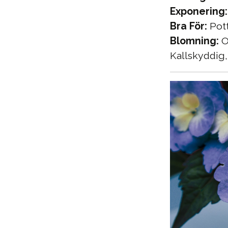
Exponering:
Bra För:
Pott
Blomning:
O
Kallskyddig,