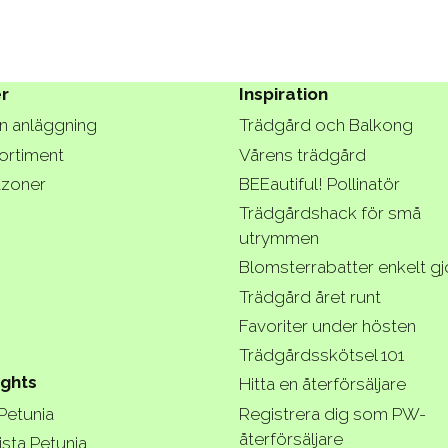
r
Inspiration
n anläggning
Trädgård och Balkong
ortiment
Vårens trädgård
tzoner
BEEautiful! Pollinatör
Trädgårdshack för små
utrymmen
Blomsterrabatter enkelt g
Trädgård året runt
Favoriter under hösten
Trädgårdsskötsel 101
ights
Hitta en återförsäljare
 Petunia
Registrera dig som PW-
återförsäljare
ista Petunia