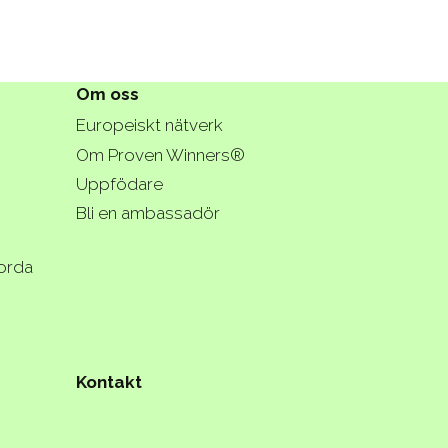
Om oss
Europeiskt nätverk
Om Proven Winners®
Uppfödare
Bli en ambassadör
jorda
Kontakt