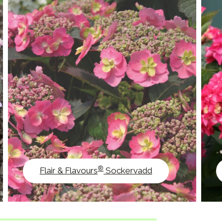
®
Flair & Flavours
Sockervadd