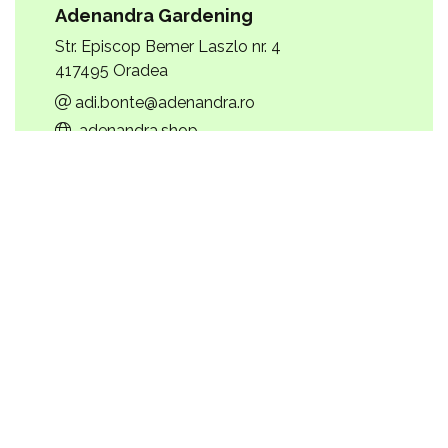
Adenandra Gardening
Str. Episcop Bemer Laszlo nr. 4
417495 Oradea
adi.bonte@adenandra.ro
adenandra.shop
AGRA Centrum Ogrodnicze
ul. Inowłodzka 12
26-300 Opoczno
Agri Brianza
Via Dante, 191