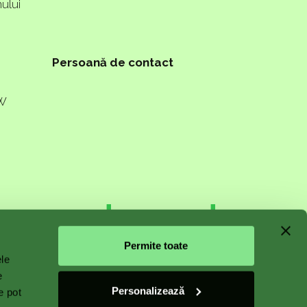
ului
Persoană de contact
PW
n starts
Permite toate
ele
e
Personalizează
e pot