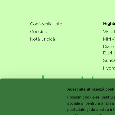
Highl
Confidențialitate
Cookies
Vista
Notă juridică
Mini V
Diamo
Eupho
Sunsa
Hydra
a bette
Acest site utilizează cook
Folosim cookie-uri pentru a 
sociale și pentru a analiza
publicitate și de analize inf