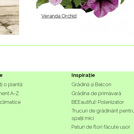
Veranda Orchid
e
Inspirație
i o plantă
Grădină și Balcon
ment A-Z
Grădina de primăvară
climatice
BEEautiful! Polenizator
Trucuri de grădinărit pentr
spații mici
Paturi de flori făcute ușor