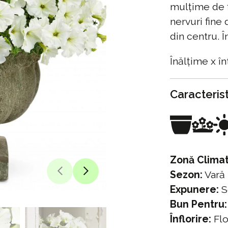
mulțime de f
nervuri fine
din centru. Î
Înălțime x în
Caracterist
Zonă Climat
Sezon:
Vară
Expunere:
S
Bun Pentru:
Înflorire:
Flo