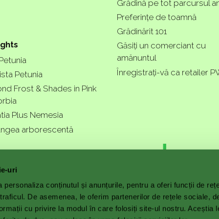
Grădină pe tot parcursul an
Preferințe de toamnă
Grădinărit 101
ights
Găsiți un comerciant cu
amănuntul
 Petunia
Înregistrați-vă ca retailer 
ista Petunia
nd Frost & Shades in Pink
rbia
tia Plus Nemesia
ngea arborescentă
r garde
ie-uri
personaliza conținutul și anunțurile, pentru a oferi funcții de reț
 traficul. De asemenea, le oferim partenerilor de rețele sociale, d
ormații cu privire la modul în care folosiți site-ul nostru. Aceștia l