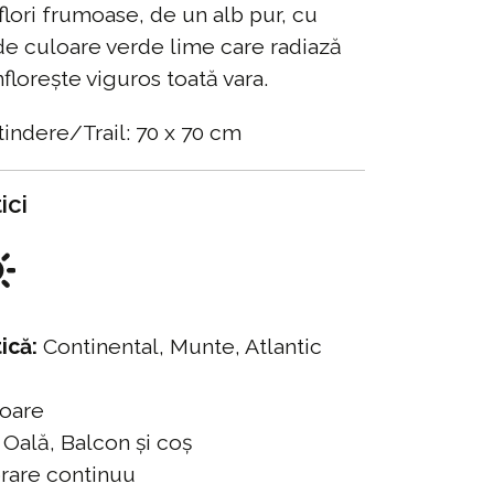
lori frumoase, de un alb pur, cu
 de culoare verde lime care radiază
nflorește viguros toată vara.
tindere/Trail: 70 x 70 cm
ici
ică:
Continental, Munte, Atlantic
oare
Oală, Balcon și coș
rare continuu