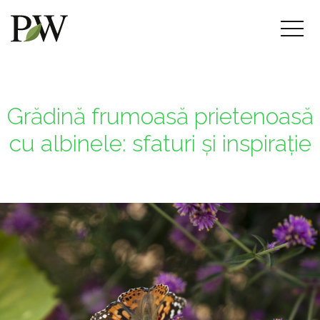
Grădină frumoasă prietenoasă
cu albinele: sfaturi și inspirație