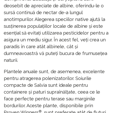
deosebit de apreciate de albine, oferindu-le o
sursă continuă de nectar de-a lungul
anotimpurilor. Alegerea speciilor native ajută la
susținerea populațiilor locale de albine și este
esențial să evitați utilizarea pesticidelor pentru a
asigura un mediu sigur. În acest fel, veți crea un
paradis în care atât albinele, cât și
dumneavoastră vă puteți bucura de frumusețea
naturii.
Plantele anuale sunt, de asemenea, excelente
pentru atragerea polenizatorilor. Soiurile
compacte de Salvia sunt ideale pentru
containere și paturi supraînălțate, ceea ce le
face perfecte pentru terase sau marginile
bordurilor. Aceste plante, disponibile prin
®
Proven Winners
, sunt preferate atât de fluturi,