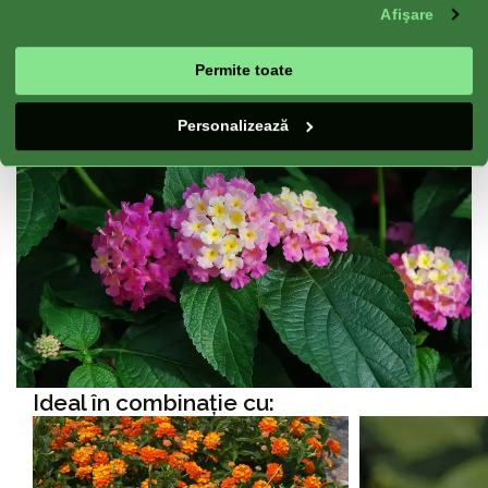
Bun Pentru:
Oală, Pat de Flori, Frontieră
Afişare
Înflorire:
Florare continuu
Permite toate
Personalizează
Ideal în combinație cu: