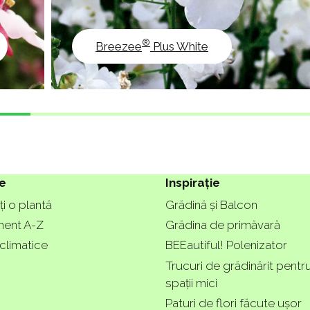
®
Breezee
Plus White
e
Inspirație
i o plantă
Grădină și Balcon
ment A-Z
Grădina de primăvară
climatice
BEEautiful! Polenizator
Trucuri de grădinărit pentr
spații mici
Paturi de flori făcute ușor