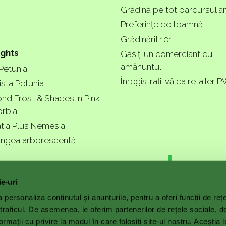
Grădină pe tot parcursul an
Preferințe de toamnă
Grădinărit 101
ights
Găsiți un comerciant cu
amănuntul
 Petunia
Înregistrați-vă ca retailer 
ista Petunia
nd Frost & Shades in Pink
rbia
tia Plus Nemesia
ngea arborescentă
r garde
ie-uri
personaliza conținutul și anunțurile, pentru a oferi funcții de reț
 traficul. De asemenea, le oferim partenerilor de rețele sociale, d
ormații cu privire la modul în care folosiți site-ul nostru. Aceștia l