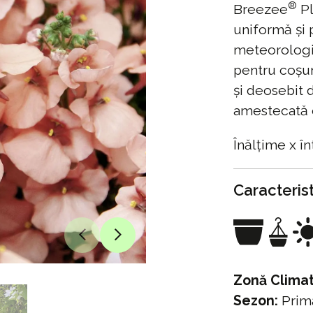
®
Breezee
Pl
uniformă și p
meteorologi
pentru coșur
și deosebit 
amestecată c
Înălțime x î
Caracterist
Zonă Climat
Sezon:
Primă