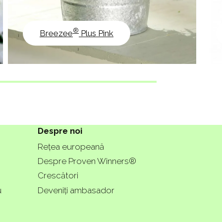
®
Breezee
Plus Pink
Despre noi
Rețea europeană
Despre Proven Winners®
Crescători
u
Deveniți ambasador