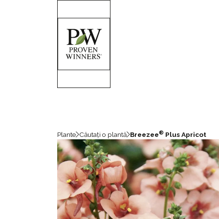
®
Plante
Căutați o plantă
Breezee
Plus Apricot