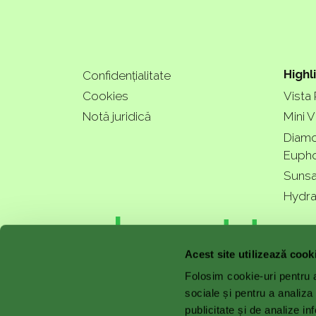
Highl
Confidențialitate
Cookies
Vista
Notă juridică
Mini V
Diamo
Eupho
Sunsa
Hydra
a bette
Acest site utilizează cook
Folosim cookie-uri pentru a 
sociale și pentru a analiza
publicitate și de analize inf