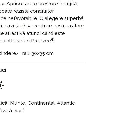
us Apricot are o creștere îngrijită,
oate rezista condițiilor
ce nefavorabile. O alegere superbă
i, căzi și ghivece; frumoasă ca atare
de atractivă atunci când este
®
u alte soiuri Breezee
.
ntindere/Trail: 30x35 cm
ici
ică:
Munte, Continental, Atlantic
vară, Vară