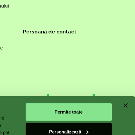
ului
Persoană de contact
PW
n starts
Permite toate
ele
e
Personalizează
e pot