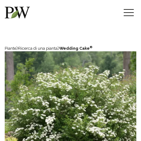
®
Piante
Ricerca di una pianta
Wedding Cake