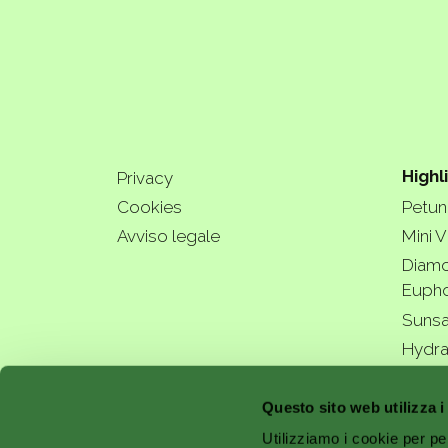
Highl
Privacy
Cookies
Petuni
Avviso legale
Mini V
Diamo
Eupho
Sunsa
Hydra
a bette
Questo sito web utilizza i
Utilizziamo i cookie per pe