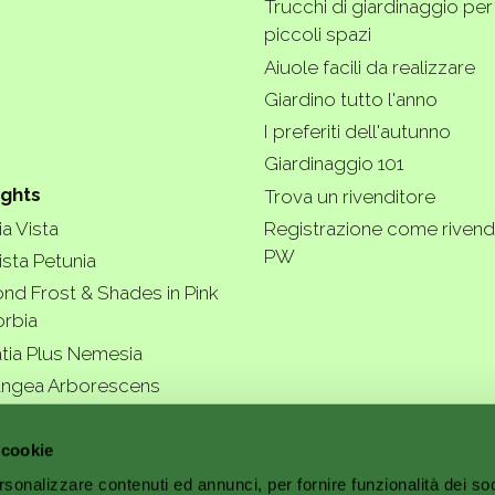
Trucchi di giardinaggio per
piccoli spazi
Aiuole facili da realizzare
Giardino tutto l'anno
I preferiti dell'autunno
Giardinaggio 101
ights
Trova un rivenditore
a Vista
Registrazione come rivend
PW
ista Petunia
nd Frost & Shades in Pink
rbia
tia Plus Nemesia
ngea Arborescens
r garde
 cookie
rsonalizzare contenuti ed annunci, per fornire funzionalità dei soc