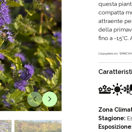
questa pianta
compatta mol
attraente per
della primav
fino a -15°C
Caryopteris inc. 'SMNCVH
Caratteris
Zona Climat
Stagione:
Es
Esposizione