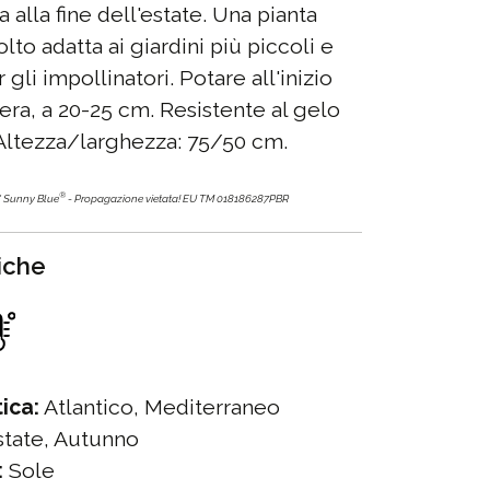
 alla fine dell'estate. Una pianta
to adatta ai giardini più piccoli e
 gli impollinatori. Potare all'inizio
era, a 20-25 cm. Resistente al gelo
. Altezza/larghezza: 75/50 cm.
®
' Sunny Blue
- Propagazione vietata!
EU TM
018186287PBR
tiche
ica:
Atlantico, Mediterraneo
tate, Autunno
:
Sole