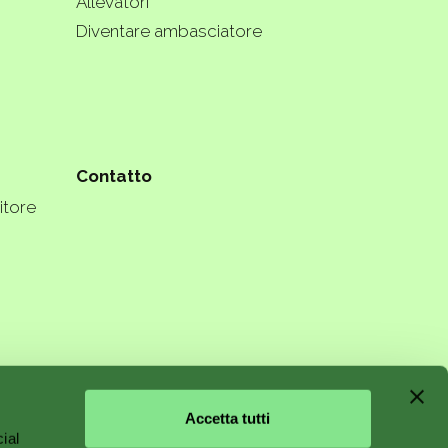
Allevatori
Diventare ambasciatore
Contatto
itore
n starts
Accetta tutti
ial