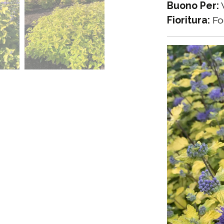
Buono Per:
V
Fioritura:
Fog