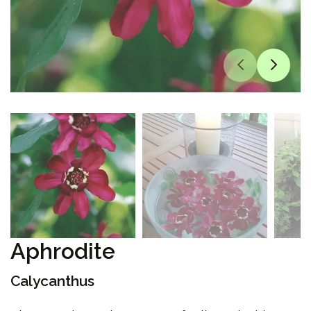
Aphrodite
Calycanthus