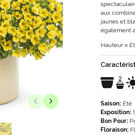
spectaculair
aux combinai
jaunes et bl
également a
Hauteur x Ét
Caractéris
Saison:
Été
Exposition:
S
Bon Pour:
Po
Floraison:
Fl