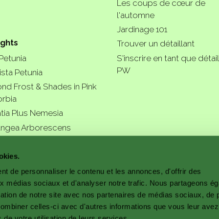
Les coups de cœur de
l'automne
Jardinage 101
ights
Trouver un détaillant
 Petunia
S'inscrire en tant que détail
PW
ista Petunia
nd Frost & Shades in Pink
rbia
tia Plus Nemesia
ngea Arborescens
r garde
okies.
t de personnaliser le contenu et les annonces, d'offrir des
aux médias sociaux et d'analyser notre trafic. Nous partageons é
isation de notre site avec nos partenaires de médias sociaux, de p
combiner celles-ci avec d'autres informations que vous leur avez
s de votre utilisation de leurs services.