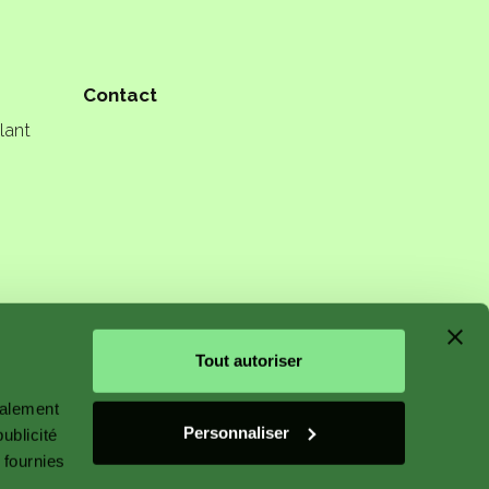
Contact
lant
n starts
Tout autoriser
galement
Personnaliser
ublicité
 fournies