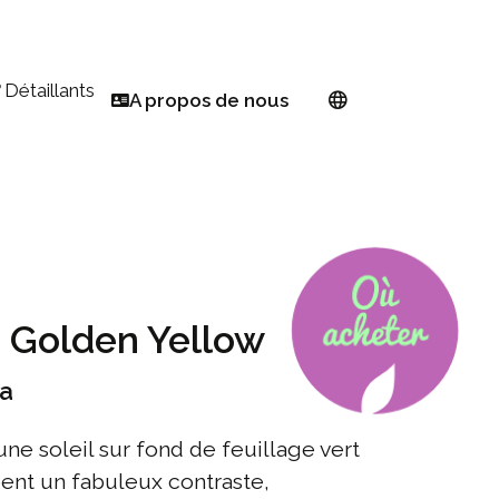
Détaillants
A propos de nous
Trouver un détaillant
Réseau européen
temps
S'inscrire en tant que détaillant PW
À propos de Proven Winners®
Euphorbia
linisateur
Sélectionneur
inage pour les petits espaces
Devenir ambassadeur
 Golden Yellow
e fleurs en toute simplicité
année
oa
œur de l'automne
une soleil sur fond de feuillage vert
éent un fabuleux contraste,