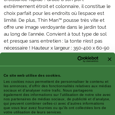
extrêmement étroit et colonnaire, il constitue le
choix parfait pour les endroits où l'espace est
limité. De plus, Thin Man™ pousse très vite et
offre une image verdoyante dans le jardin tout
au long de l'année. Convient à tout type de sol
et presque sans entretien : la tonte n'est pas
nécessaire ! Hauteur x largeur : 350-400 x 60-90
cm. Pas de taille nécessaire. Résiste au gel
jusqu'à -30°C.
Thuja occ. ('SMTOTM') Thin Man™ - Multiplication interdite ! TM UE
Ce site web utilise des cookies.
Les cookies nous permettent de personnaliser le contenu et
demandée pour
les annonces, d'offrir des fonctionnalités relatives aux médias
sociaux et d'analyser notre trafic. Nous partageons
également des informations sur l'utilisation de notre site avec
Caractéristiques
nos partenaires de médias sociaux, de publicité et d'analyse,
qui peuvent combiner celles-ci avec d'autres informations
que vous leur avez fournies ou qu'ils ont collectées lors de
votre utilisation de leurs services.