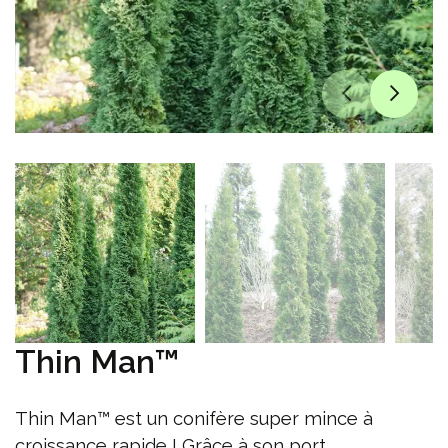
Thin Man™
Thin Man™ est un conifère super mince à
croissance rapide ! Grâce à son port