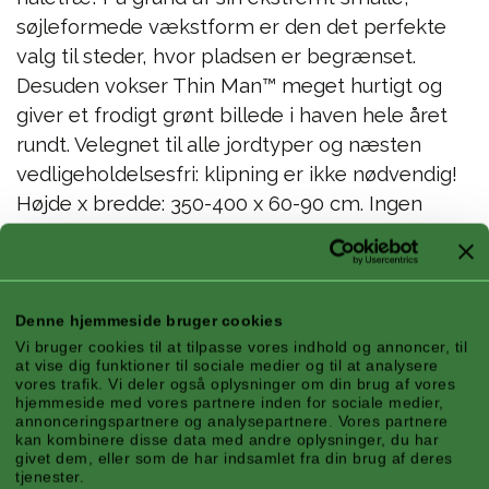
søjleformede vækstform er den det perfekte
valg til steder, hvor pladsen er begrænset.
Desuden vokser Thin Man™ meget hurtigt og
giver et frodigt grønt billede i haven hele året
rundt. Velegnet til alle jordtyper og næsten
vedligeholdelsesfri: klipning er ikke nødvendig!
Højde x bredde: 350-400 x 60-90 cm. Ingen
beskæring nødvendig. Frostbestandig ned til
-30°C.
Thuja occ. ('SMTOTM') Thin Man™ - Formering forbudt! EU TM
Denne hjemmeside bruger cookies
Vi bruger cookies til at tilpasse vores indhold og annoncer, til
ansøgt om
at vise dig funktioner til sociale medier og til at analysere
vores trafik. Vi deler også oplysninger om din brug af vores
hjemmeside med vores partnere inden for sociale medier,
Funktioner
annonceringspartnere og analysepartnere. Vores partnere
kan kombinere disse data med andre oplysninger, du har
givet dem, eller som de har indsamlet fra din brug af deres
tjenester.