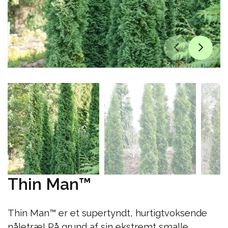
Thin Man™
Thin Man™ er et supertyndt, hurtigtvoksende
nåletræ! På grund af sin ekstremt smalle,