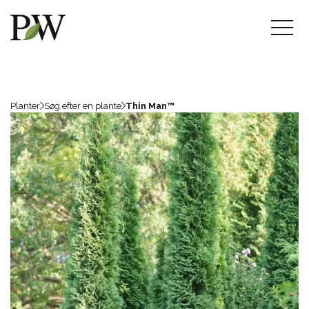
Planter
Søg efter en plante
Thin Man™