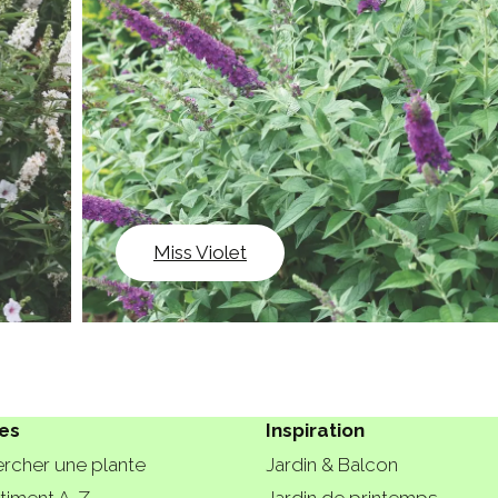
Miss Violet
es
Inspiration
rcher une plante
Jardin & Balcon
timent A-Z
Jardin de printemps