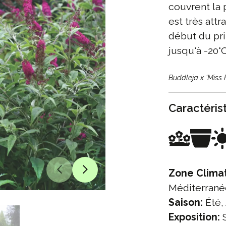
couvrent la 
est très attr
début du pri
jusqu'à -20°
Buddleja x 'Miss 
Caractéris
Zone Clima
Méditerran
Saison:
Été,
Exposition:
S