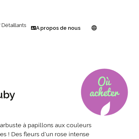
Détaillants
A propos de nous
Trouver un détaillant
Réseau européen
temps
S'inscrire en tant que détaillant PW
À propos de Proven Winners®
Euphorbia
linisateur
Sélectionneur
inage pour les petits espaces
Devenir ambassadeur
uby
e fleurs en toute simplicité
année
œur de l'automne
arbuste à papillons aux couleurs
s ! Des fleurs d'un rose intense