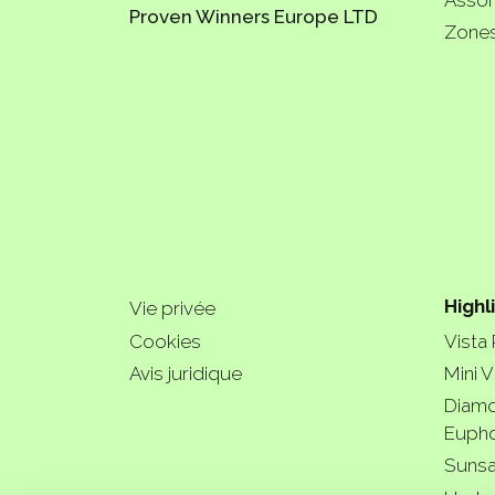
Proven Winners Europe LTD
Zones
Highl
Vie privée
Cookies
Vista
Avis juridique
Mini V
Diamo
Eupho
Sunsa