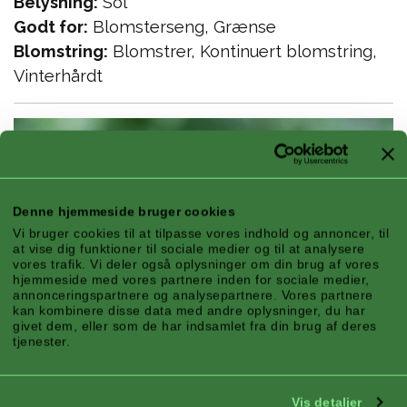
Belysning:
Sol
Godt for:
Blomsterseng, Grænse
Blomstring:
Blomstrer, Kontinuert blomstring,
Vinterhårdt
Denne hjemmeside bruger cookies
Vi bruger cookies til at tilpasse vores indhold og annoncer, til
at vise dig funktioner til sociale medier og til at analysere
vores trafik. Vi deler også oplysninger om din brug af vores
hjemmeside med vores partnere inden for sociale medier,
annonceringspartnere og analysepartnere. Vores partnere
kan kombinere disse data med andre oplysninger, du har
givet dem, eller som de har indsamlet fra din brug af deres
tjenester.
Vis detaljer