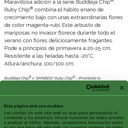
®
Maravillosa adición a la serie Buddleja Chip
.
®
Ruby Chip
combina el hábito enano de
crecimiento bajo con unas extraordinarias flores
de color magenta-rubí. Este arbusto de
mariposas no invasor florece durante todo el
verano con flores deliciosamente fragantes.
Pode a principios de primavera a 20-25 cm.
Resistente a las heladas hasta -20°C.
Altura/anchura: 100/100 cm.
®
®
Buddleja Chip
x 'SMNBDD' Ruby Chip
- ¡Prohibida la
propagación! EU PBR 67045
Características
Esta página web usa cookies
Las cookies de este sitio web se usan para personalizar el
contenido y los anuncios, ofrecer funciones de redes sociales
y analizar el tráfico. Además, compartimos información sobre
el uso que haga del sitio web con nuestros partners de redes