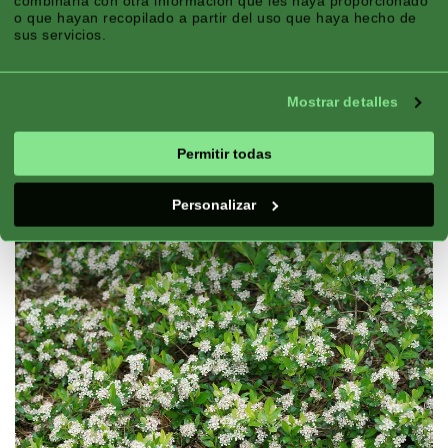
combinarla con otra información que les haya proporcionado
o que hayan recopilado a partir del uso que haya hecho de
sus servicios.
Zona Climática:
Montaña, Atlántico,
Continental
Mostrar detalles
Temporada:
Primavera, Verano, Otoño
Exposición:
Sol, Sombra Parcial
Permitir todas
Bueno Para:
Envase
Floración:
Folaje, Fruto, Floreciente
Personalizar