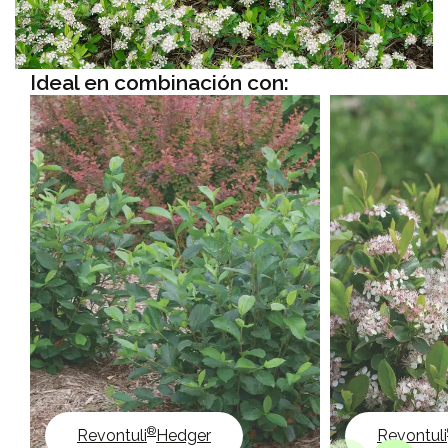
Ideal en combinación con:
®
Revontuli
Hedger
Revontuli