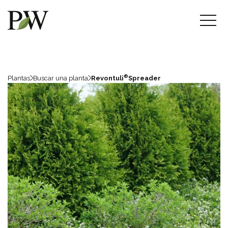
®
Plantas
Buscar una planta
Revontuli
Spreader