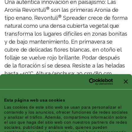
Una auténtica innovación en paisajismo: Las
®
Aronia Revontuli
son las primeras Aronia de
®
tipo enano. Revontuli
Spreader crece de forma
natural como una densa cubierta vegetal que
transforma los lugares difíciles en zonas bonitas
y de bajo mantenimiento. En primavera se
cubre de delicadas flores blancas, en otoño el
follaje se vuelve rojo brillante. Podar después
de la floración si se desea. Resiste a las heladas
hasta -40°C. Altura/anchura: 30 cm/80 cm.
®
Aronia m. 'UCONNAM012' Revontuli
Spreader - ¡Prohibida la
propagación! EU PBR 65131
Esta página web usa cookies
Las cookies de este sitio web se usan para personalizar el
Características
contenido y los anuncios, ofrecer funciones de redes sociales
y analizar el tráfico. Además, compartimos información sobre
el uso que haga del sitio web con nuestros partners de redes
sociales, publicidad y análisis web, quienes pueden