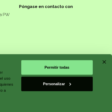
Póngase en contacto con
ta PW
n starts
Permitir todas
er
el uso
Personalizar
 quienes
 plant
do a