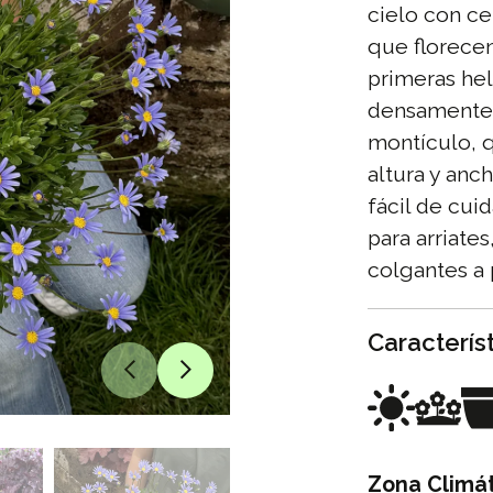
cielo con ce
que florecen
primeras he
densamente 
montículo, q
altura y anc
fácil de cui
para arriate
colgantes a 
Caracterís
Zona Climát