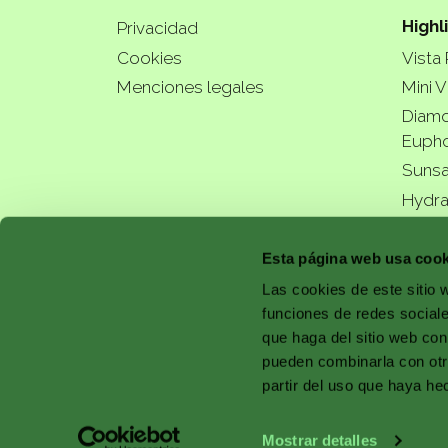
Highl
Privacidad
Cookies
Vista
Menciones legales
Mini V
Diamo
Eupho
Sunsa
Hydra
a bette
Esta página web usa cook
Las cookies de este sitio 
funciones de redes sociale
que haga del sitio web con
with 
pueden combinarla con otr
partir del uso que haya he
Mostrar detalles