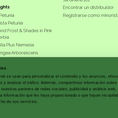
ights
Encontrar un distribuidor
 Petunia
Registrarse como minoris
ista Petunia
nd Frost & Shades in Pink
rbia
tia Plus Nemesia
ngea Arborescens
r garde
ies
web se usan para personalizar el contenido y los anuncios, ofrec
s y analizar el tráfico. Además, compartimos información sobre 
 nuestros partners de redes sociales, publicidad y análisis web,
a better
a información que les haya proporcionado o que hayan recopila
cho de sus servicios.