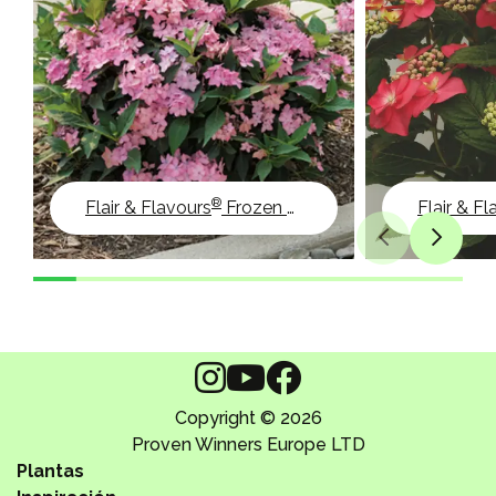
®
Flair & Flavours
Frozen Smoothie
Flair & F
Copyright © 2026
Proven Winners Europe LTD
Plantas