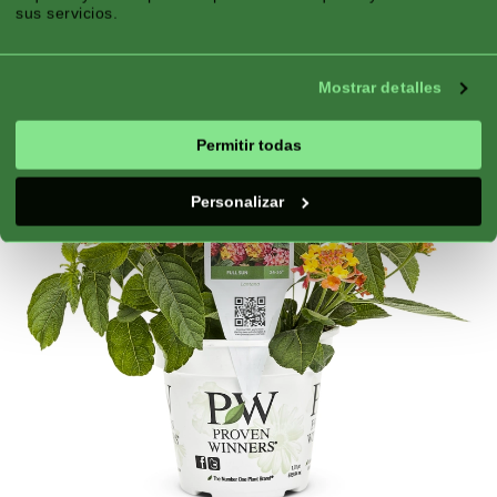
Exposición:
Sol
sus servicios.
Bueno Para:
Maceta, Cama de Flores, Borde
Floración:
Floración continua
Mostrar detalles
Permitir todas
Personalizar