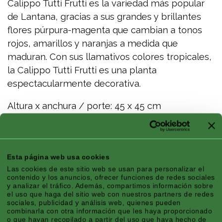
Calippo Tutti Frutti es la variedad más popular
de Lantana, gracias a sus grandes y brillantes
flores púrpura-magenta que cambian a tonos
rojos, amarillos y naranjas a medida que
maduran. Con sus llamativos colores tropicales,
la Calippo Tutti Frutti es una planta
espectacularmente decorativa.
Altura x anchura / porte: 45 x 45 cm
Características
Esta página web usa cookies
Las cookies de este sitio web se usan para personalizar el
contenido y los anuncios, ofrecer funciones de redes sociales
y analizar el tráfico. Además, compartimos información sobre
el uso que haga del sitio web con nuestros partners de redes
Zona Climática:
Continental, Mediterráneo
sociales, publicidad y análisis web, quienes pueden
Temporada:
Verano
combinarla con otra información que les haya proporcionado
o que hayan recopilado a partir del uso que haya hecho de