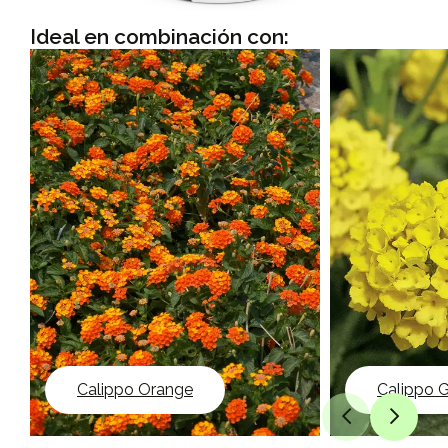
Ideal en combinación con:
Calippo Orange
Calippo 