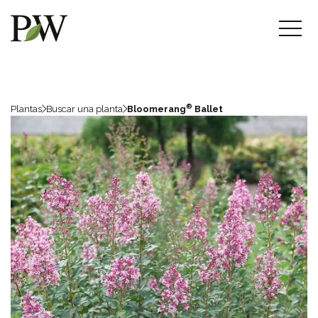
®
Plantas
Buscar una planta
Bloomerang
Ballet