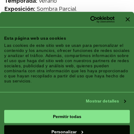
Temporada:
Verano
Exposición:
Sombra Parcial
Bueno Para:
Maceta, Balcón y cesta
Floración:
Floración continua
Esta página web usa cookies
Las cookies de este sitio web se usan para personalizar el
contenido y los anuncios, ofrecer funciones de redes sociales
y analizar el tráfico. Además, compartimos información sobre
el uso que haga del sitio web con nuestros partners de redes
sociales, publicidad y análisis web, quienes pueden
combinarla con otra información que les haya proporcionado
o que hayan recopilado a partir del uso que haya hecho de
sus servicios.
Mostrar detalles
Permitir todas
Personalizar