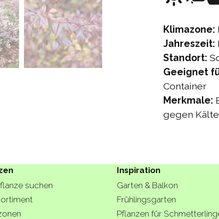
Klimazone:
Jahreszeit:
Standort:
So
Geeignet fü
Container
Merkmale:
B
gegen Kälte
zen
Inspiration
Pflanze suchen
Garten & Balkon
ortiment
Frühlingsgarten
zonen
Pflanzen für Schmetterling