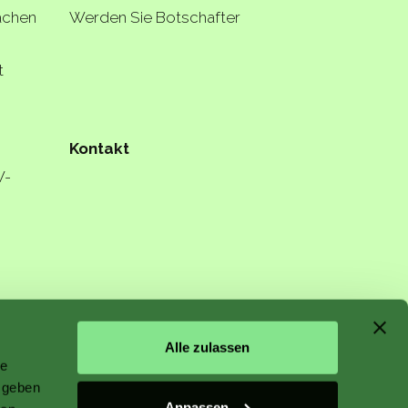
lächen
Werden Sie Botschafter
t
Kontakt
W-
n starts
Alle zulassen
le
 geben
Anpassen