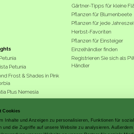
Gärtner-Tipps für kleine F
Pflanzen für Blumenbeete
Pflanzen für jede Jahreszei
Herbst-Favoriten
Pflanzen für Einsteiger
ights
Einzelhändler finden
 Petunia
Registrieren Sie sich als P
Händler
ista Petunia
nd Frost & Shades in Pink
rbia
tia Plus Nemesia
ngea Arborescens
r garde
t Cookies
 Inhalte und Anzeigen zu personalisieren, Funktionen für sozia
 und die Zugriffe auf unsere Website zu analysieren. Außerdem