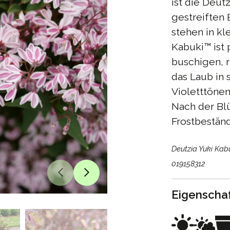
ist die Deut
gestreiften
stehen in k
Kabuki™ ist 
buschigen, r
das Laub in 
Violetttönen
Nach der Bl
Frostbeständ
Deutzia Yuki Kab
019158312
Eigenscha