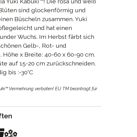
zia Yuki Kabuki™! Die rosa und weiß
 Blüten sind glockenförmig und
leinen Büscheln zusammen. Yuki
pflegeleicht und hat einen
under Wuchs. Im Herbst färbt sich
schönen Gelb-, Rot- und
. Höhe x Breite: 40-60 x 60-90 cm.
üte auf 15-20 cm zurückschneiden.
ig bis :-30°C
uki™ Vermehrung verboten! EU TM beantragt für
ften