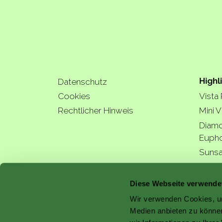
Highl
Datenschutz
Cookies
Vista
Rechtlicher Hinweis
Mini V
Diamo
Eupho
Sunsa
Hydra
a bette
Diese Webseite verwende
Wir verwenden Cookies, um
Medien anbieten zu können