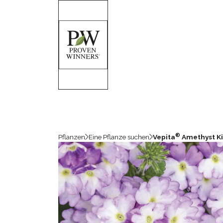
®
Pflanzen
Eine Pflanze suchen
Vepita
Amethyst Ki