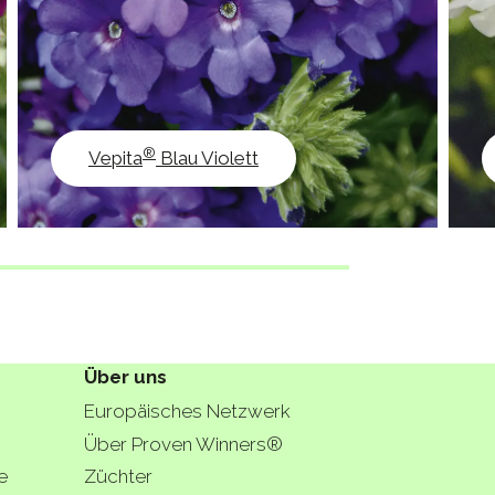
®
Vepita
Blau Violett
Über uns
Europäisches Netzwerk
Über Proven Winners®
e
Züchter