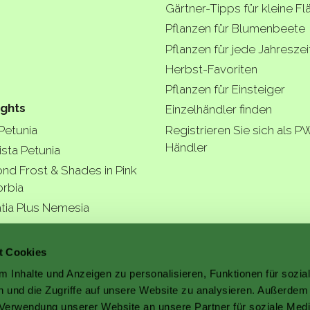
Gärtner-Tipps für kleine F
Pflanzen für Blumenbeete
Pflanzen für jede Jahreszei
Herbst-Favoriten
Pflanzen für Einsteiger
ights
Einzelhändler finden
 Petunia
Registrieren Sie sich als P
Händler
ista Petunia
nd Frost & Shades in Pink
rbia
tia Plus Nemesia
ngea Arborescens
r garde
t Cookies
 Inhalte und Anzeigen zu personalisieren, Funktionen für sozia
 und die Zugriffe auf unsere Website zu analysieren. Außerdem
r Verwendung unserer Website an unsere Partner für soziale Med