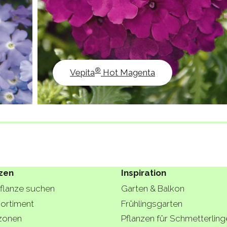
®
Vepita
Hot Magenta
zen
Inspiration
Pflanze suchen
Garten & Balkon
ortiment
Frühlingsgarten
zonen
Pflanzen für Schmetterling