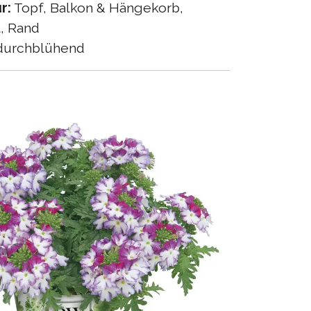
r:
Topf, Balkon & Hängekorb,
, Rand
urchblühend