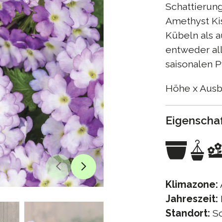
Schattierung
Amethyst Kis
Kübeln als 
entweder al
saisonalen P
Höhe x Ausbr
Eigenscha
Klimazone:
Jahreszeit:
Standort:
So