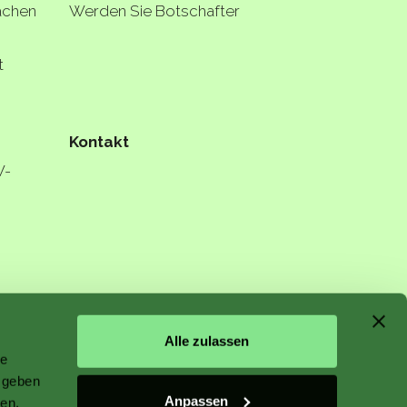
lächen
Werden Sie Botschafter
t
Kontakt
W-
n starts
Alle zulassen
le
 geben
Anpassen
ien,