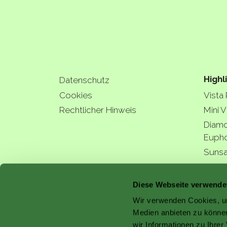
Highl
Datenschutz
Cookies
Vista
Rechtlicher Hinweis
Mini V
Diamo
Eupho
Sunsa
Hydra
a bette
Diese Webseite verwende
Wir verwenden Cookies, um
Medien anbieten zu können
wir Informationen zu Ihre