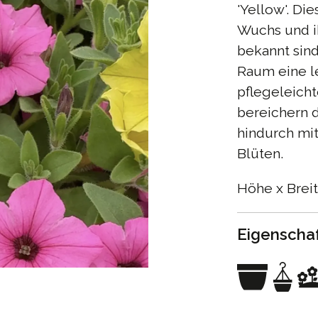
'Yellow'. Die
Wuchs und i
bekannt sin
Raum eine l
pflegeleich
bereichern 
hindurch mi
Blüten.
Höhe x Breit
Eigenscha