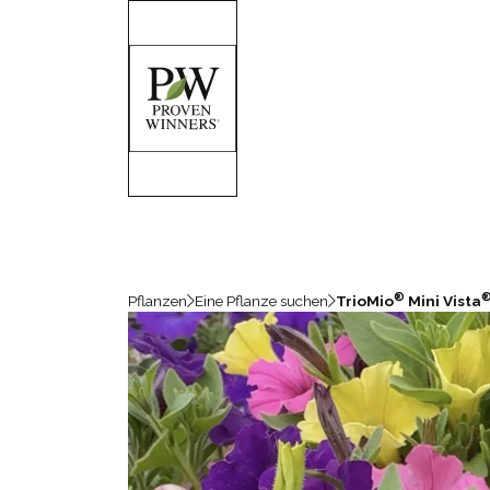
®
Pflanzen
Eine Pflanze suchen
TrioMio
Mini Vista