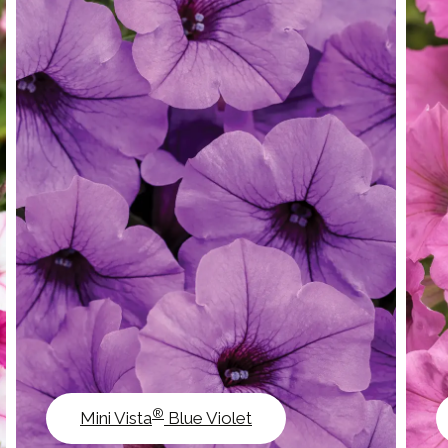
®
Mini Vista
Blue Violet