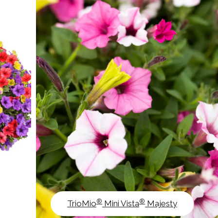
®
®
TrioMio
Mini Vista
Majesty