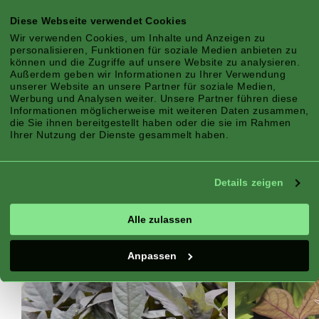
Blattpflanze mit hervorragender Hitzetoleranz
Diese Webseite verwendet Cookies
und Wuchskraft.
Wir verwenden Cookies, um Inhalte und Anzeigen zu
personalisieren, Funktionen für soziale Medien anbieten zu
Höhe x Ausbreitung/Trail: 50 x 50 cm
können und die Zugriffe auf unsere Website zu analysieren.
Außerdem geben wir Informationen zu Ihrer Verwendung
unserer Website an unsere Partner für soziale Medien,
Werbung und Analysen weiter. Unsere Partner führen diese
Eigenschaften
Informationen möglicherweise mit weiteren Daten zusammen,
die Sie ihnen bereitgestellt haben oder die sie im Rahmen
Ihrer Nutzung der Dienste gesammelt haben.
Details zeigen
Klimazone:
Atlantik, Kontinentale
Jahreszeit:
Sommer, Frühling, Herbst
Alle zulassen
Standort:
Sonne, Halbschatten
Merkmale:
Blätter
Anpassen
Kombinieren Sie mit: