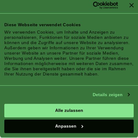
Eine Pflanze, die man nicht verpassen sollte!
Sweet Love produziert eine Menge zierlicher,
sternförmiger, hellrosa gefüllter Blüten mit
Diese Webseite verwendet Cookies
weißem Pikotinrand. Das Ergebnis sieht aus wie
Wir verwenden Cookies, um Inhalte und Anzeigen zu
Miniatur-Rosenknospen. Hervorragend geeignet
personalisieren, Funktionen für soziale Medien anbieten zu
können und die Zugriffe auf unsere Website zu analysieren.
für Hängekörbe, um sie einzeln oder in
Außerdem geben wir Informationen zu Ihrer Verwendung
Mischungen in ihrer vollen Blütenpracht zu
unserer Website an unsere Partner für soziale Medien,
Werbung und Analysen weiter. Unsere Partner führen diese
zeigen.Höhe x Ausbreitung/Trail: 25 x 30 cm
Informationen möglicherweise mit weiteren Daten zusammen,
die Sie ihnen bereitgestellt haben oder die sie im Rahmen
Ihrer Nutzung der Dienste gesammelt haben.
Eigenschaften
Details zeigen
Alle zulassen
Klimazone:
Berg, Atlantik, Kontinentale
Jahreszeit:
Sommer
Anpassen
Standort:
Sonne, Halbschatten