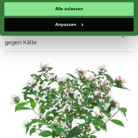
Klimazone:
Berg, Atlantik, Kontinentale
Jahreszeit:
Frühling, Sommer, Herbst
Alle zulassen
Standort:
Sonne, Halbschatten
Anpassen
Geeignet für:
Blumenbeet, Container, Rand
Merkmale:
Blühen, Blätter, Widerstandsfähig
gegen Kälte