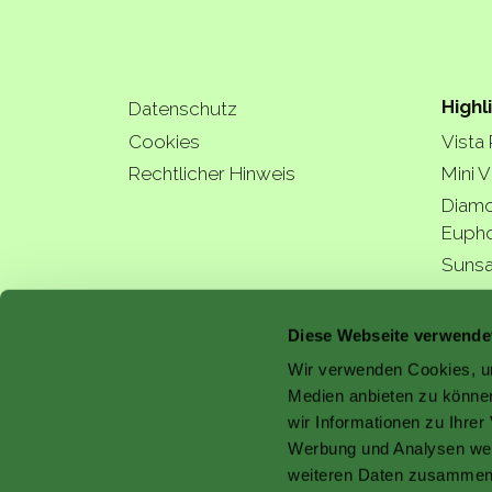
Highl
Datenschutz
Cookies
Vista
Rechtlicher Hinweis
Mini V
Diamo
Eupho
Sunsa
Hydra
a bette
Diese Webseite verwende
Wir verwenden Cookies, um
Medien anbieten zu können
wir Informationen zu Ihre
Werbung und Analysen weit
weiteren Daten zusammen, 