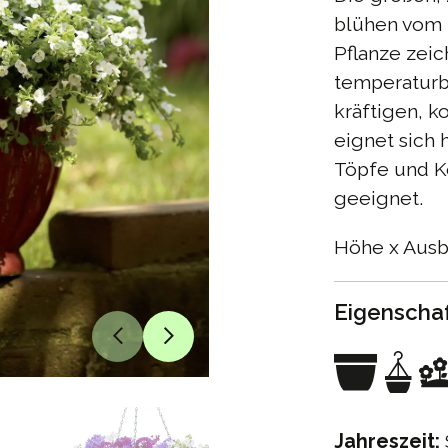
blühen vom F
Pflanze zeic
temperaturb
kräftigen, 
eignet sich 
Töpfe und K
geeignet.
Höhe x Ausbr
Eigenscha
Jahreszeit: