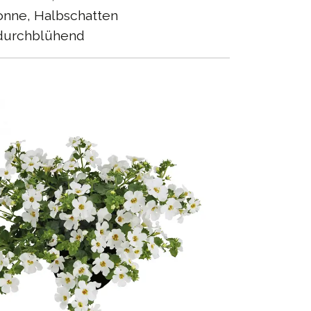
nne, Halbschatten
urchblühend