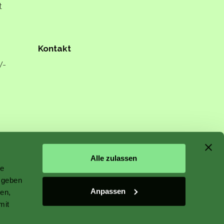
t
Kontakt
W-
n starts
Alle zulassen
le
 geben
Anpassen
ien,
mit
r