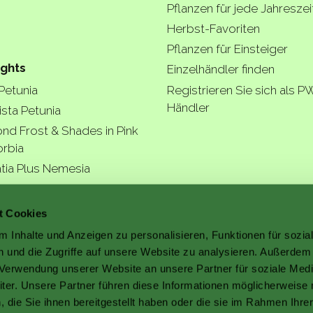
Pflanzen für jede Jahreszei
Herbst-Favoriten
Pflanzen für Einsteiger
ights
Einzelhändler finden
 Petunia
Registrieren Sie sich als P
Händler
ista Petunia
nd Frost & Shades in Pink
rbia
tia Plus Nemesia
ngea Arborescens
r garde
t Cookies
 Inhalte und Anzeigen zu personalisieren, Funktionen für sozia
 und die Zugriffe auf unsere Website zu analysieren. Außerdem
r Verwendung unserer Website an unsere Partner für soziale Med
er. Unsere Partner führen diese Informationen möglicherweise 
die Sie ihnen bereitgestellt haben oder die sie im Rahmen Ihre