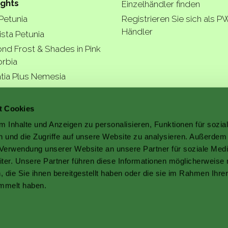
ights
Einzelhändler finden
 Petunia
Registrieren Sie sich als P
Händler
ista Petunia
nd Frost & Shades in Pink
rbia
tia Plus Nemesia
ngea Arborescens
r garde
t Cookies
 Inhalte und Anzeigen zu personalisieren, Funktionen für sozia
 und die Zugriffe auf unsere Website zu analysieren. Außerdem
r Verwendung unserer Website an unsere Partner für soziale Med
er. Unsere Partner führen diese Informationen möglicherweise 
a better
die Sie ihnen bereitgestellt haben oder die sie im Rahmen Ihre
mmelt haben.