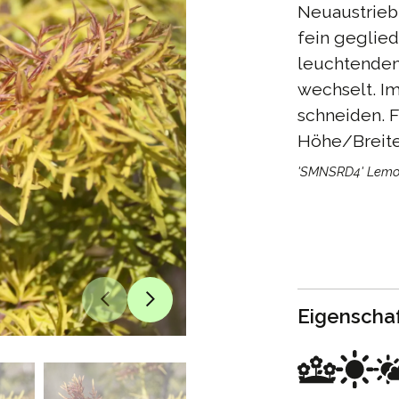
Neuaustrieb
fein geglie
leuchtendem
wechselt. Im
schneiden. F
Höhe/Breite
'SMNSRD4' Lemo
Eigenscha