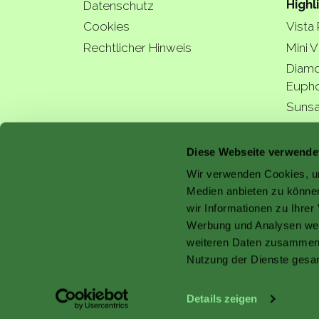
Highl
Datenschutz
Cookies
Vista
Rechtlicher Hinweis
Mini V
Diamo
Eupho
Sunsa
Hydra
a bette
Diese Webseite verwende
Wir verwenden Cookies, um
Medien anbieten zu können
wir Informationen zu Ihre
Werbung und Analysen weit
with 
weiteren Daten zusammen, 
Nutzung der Dienste gesa
Details zeigen