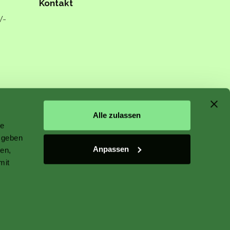
Kontakt
W-
n starts
Alle zulassen
le
 geben
Anpassen
ien,
mit
 plant
r