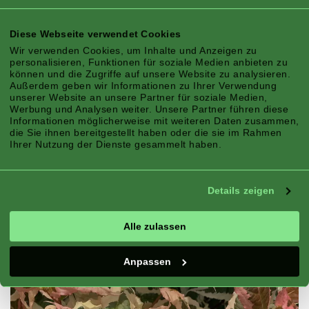
Diese Webseite verwendet Cookies
Wir verwenden Cookies, um Inhalte und Anzeigen zu
Klimazone:
Kontinentale, Berg, Atlantik,
personalisieren, Funktionen für soziale Medien anbieten zu
können und die Zugriffe auf unsere Website zu analysieren.
Mittelmeer
Außerdem geben wir Informationen zu Ihrer Verwendung
Jahreszeit:
Frühling, Sommer, Herbst
unserer Website an unsere Partner für soziale Medien,
Werbung und Analysen weiter. Unsere Partner führen diese
Standort:
Sonne, Halbschatten, Schatten
Informationen möglicherweise mit weiteren Daten zusammen,
Geeignet für:
Topf, Container, Rand
die Sie ihnen bereitgestellt haben oder die sie im Rahmen
Ihrer Nutzung der Dienste gesammelt haben.
Merkmale:
Blätter, Blühen, Widerstandsfähig
gegen Kälte
Details zeigen
Alle zulassen
Anpassen