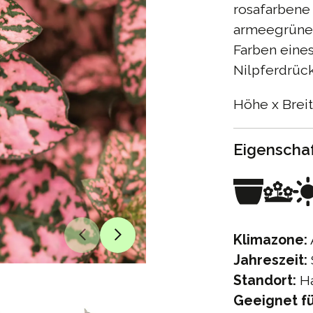
rosafarbene
armeegrünen
Farben eine
Nilpferdrüc
Höhe x Brei
Eigenscha
Klimazone:
Jahreszeit:
Standort:
Ha
Geeignet fü