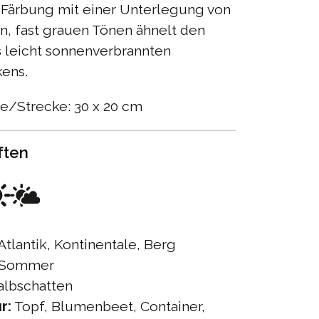
 Färbung mit einer Unterlegung von
, fast grauen Tönen ähnelt den
s leicht sonnenverbrannten
kens.
te/Strecke: 30 x 20 cm
ften
Atlantik, Kontinentale, Berg
Sommer
lbschatten
r:
Topf, Blumenbeet, Container,