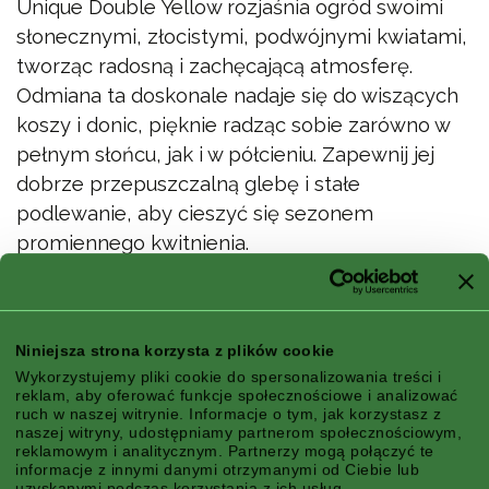
Unique Double Yellow rozjaśnia ogród swoimi
słonecznymi, złocistymi, podwójnymi kwiatami,
tworząc radosną i zachęcającą atmosferę.
Odmiana ta doskonale nadaje się do wiszących
koszy i donic, pięknie radząc sobie zarówno w
pełnym słońcu, jak i w półcieniu. Zapewnij jej
dobrze przepuszczalną glebę i stałe
podlewanie, aby cieszyć się sezonem
promiennego kwitnienia.
Wysokość x rozstawa/szpaler: 30 x 60 cm
Niniejsza strona korzysta z plików cookie
Cechy
Wykorzystujemy pliki cookie do spersonalizowania treści i
reklam, aby oferować funkcje społecznościowe i analizować
ruch w naszej witrynie. Informacje o tym, jak korzystasz z
naszej witryny, udostępniamy partnerom społecznościowym,
reklamowym i analitycznym. Partnerzy mogą połączyć te
informacje z innymi danymi otrzymanymi od Ciebie lub
uzyskanymi podczas korzystania z ich usług.